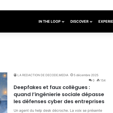
ustriel dans la cybersécurité française
IN THE LOOP
DISCOVER
EXPERI
LA REDACTION DE DECODE.MEDIA
5 décembre 2025
0
154
Deepfakes et faux collègues :
quand l’ingénierie sociale dépasse
les défenses cyber des entreprises
Un agent du help desk décroche. La voix se présente