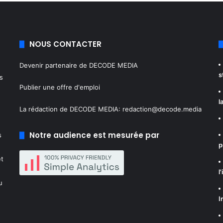
NOUS CONTACTER
Devenir partenaire de DECODE MEDIA
s
s
Publier une offre d'emploi
l
La rédaction de DECODE MEDIA:
redaction@decode.media
Notre audience est mesurée par
s
p
et
l
u
I